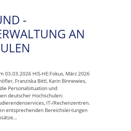
ND -
VERWALTUNG AN
HULEN
um 03.03.2026 HIS-HE:Fokus, März 2026
öfler, Franziska Bittl, Karin Binnewies,
die Personalsituation und
hen deutscher Hochschulen:
dierendenservices, IT-/Rechenzentren.
den entsprechenden Bereichslei-tungen
nsätze…