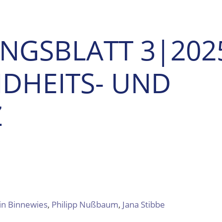
UNGSBLATT 3|202
NDHEITS- UND
Z
in Binnewies
,
Philipp Nußbaum
,
Jana Stibbe