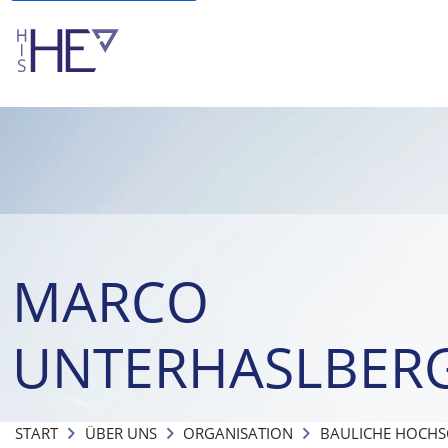
MARCO
UNTERHASLBER
START
ÜBER UNS
ORGANISATION
BAULICHE HOCH