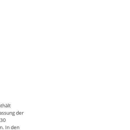
thält
assung der
 30
. In den