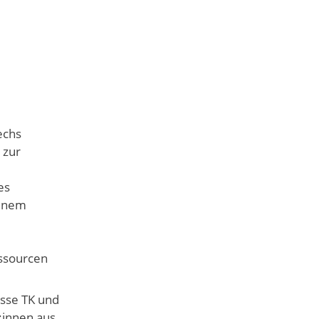
echs
 zur
es
einem
essourcen
sse TK und
:innen aus