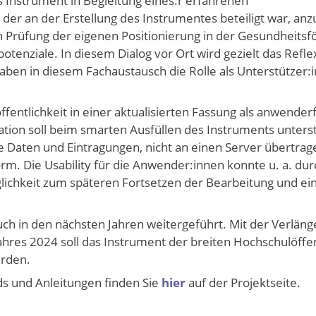
 Instrument in Begleitung eines:r erfahrenen
der an der Erstellung des Instrumentes beteiligt war, a
en Prüfung der eigenen Positionierung in der Gesundheits
tenziale. In diesem Dialog vor Ort wird gezielt das Refle
aben in diesem Fachaustausch die Rolle als Unterstützer:
fentlichkeit in einer aktualisierten Fassung als anwender
ation soll beim smarten Ausfüllen des Instruments unters
e Daten und Eintragungen, nicht an einen Server übertra
m. Die Usability für die Anwender:innen konnte u. a. dur
ichkeit zum späteren Fortsetzen der Bearbeitung und ein
ch in den nächsten Jahren weitergeführt. Mit der Verlän
res 2024 soll das Instrument der breiten Hochschulöffen
erden.
s und Anleitungen finden Sie
hier
auf der Projektseite.