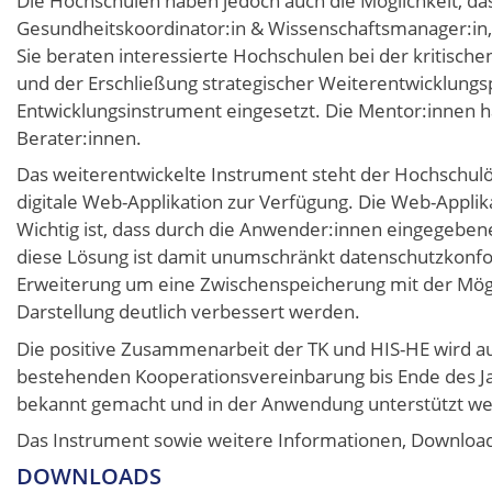
Die Hochschulen haben jedoch auch die Möglichkeit, das
Gesundheitskoordinator:in & Wissenschaftsmanager:in, 
Sie beraten interessierte Hochschulen bei der kritisch
und der Erschließung strategischer Weiterentwicklungspo
Entwicklungsinstrument eingesetzt. Die Mentor:innen h
Berater:innen.
Das weiterentwickelte Instrument steht der Hochschulöf
digitale Web-Applikation zur Verfügung. Die Web-Applik
Wichtig ist, dass durch die Anwender:innen eingegeben
diese Lösung ist damit unumschränkt datenschutzkonfor
Erweiterung um eine Zwischenspeicherung mit der Mögl
Darstellung deutlich verbessert werden.
Die positive Zusammenarbeit der TK und HIS-HE wird au
bestehenden Kooperationsvereinbarung bis Ende des Jah
bekannt gemacht und in der Anwendung unterstützt w
Das Instrument sowie weitere Informationen, Download
DOWNLOADS