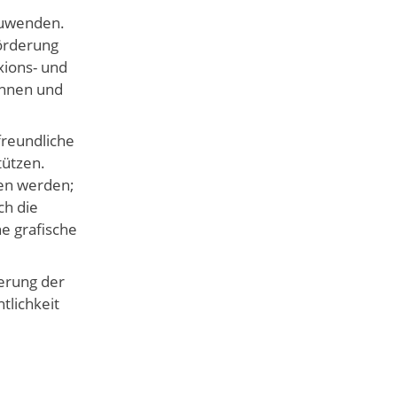
nzuwenden.
förderung
xions- und
innen und
freundliche
tützen.
gen werden;
ch die
e grafische
gerung der
tlichkeit