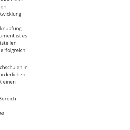
hen
twicklung
rknüpfung
ment ist es
stellen
erfolgreich
chschulen in
örderlichen
t einen
Bereich
es