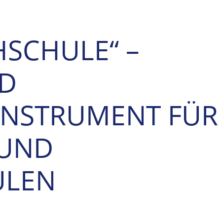
SCHULE“ –
ND
INSTRUMENT FÜR
 UND
ULEN