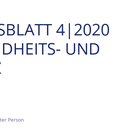
SBLATT 4|2020
NDHEITS- UND
Z
eter Person