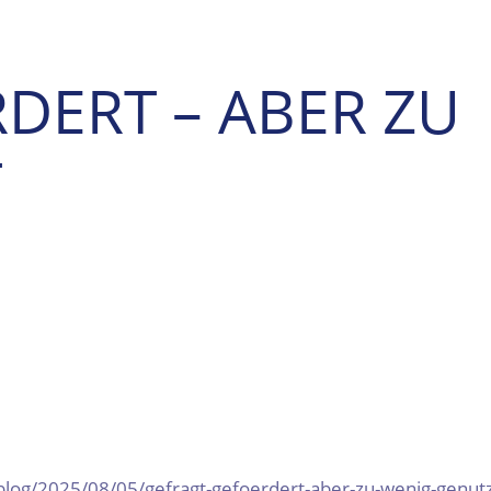
DERT – ABER ZU
T
log/2025/08/05/gefragt-gefoerdert-aber-zu-wenig-genut