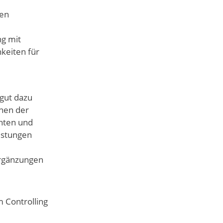
gen
ng mit
keiten für
 gut dazu
nnen der
chten und
eistungen
Ergänzungen
 Controlling