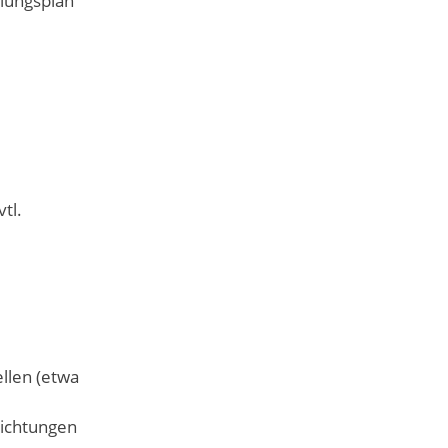
klungsplan
tl.
llen (etwa
richtungen