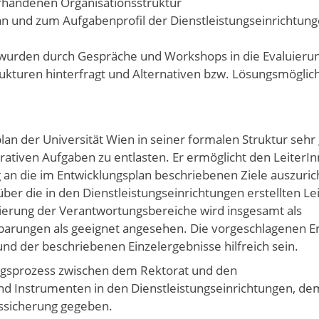
orhandenen Organisationsstruktur
n und zum Aufgabenprofil der Dienstleistungseinrichtun
 wurden durch Gespräche und Workshops in die Evaluieru
kturen hinterfragt und Alternativen bzw. Lösungsmöglich
plan der Universität Wien in seiner formalen Struktur sehr
trativen Aufgaben zu entlasten. Er ermöglicht den LeiterI
tig an die im Entwicklungsplan beschriebenen Ziele auszuri
über die in den Dienstleistungseinrichtungen erstellten L
rierung der Verantwortungsbereiche wird insgesamt als
nbarungen als geeignet angesehen. Die vorgeschlagenen 
d der beschriebenen Einzelergebnisse hilfreich sein.
sprozess zwischen dem Rektorat und den
d Instrumenten in den Dienstleistungseinrichtungen, dem
ssicherung gegeben.