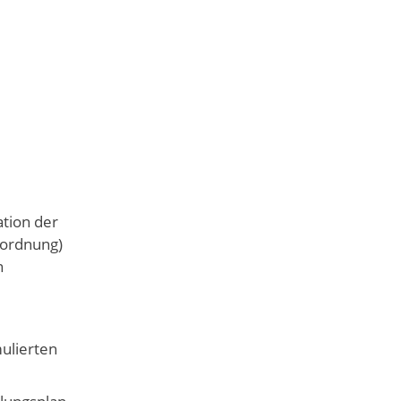
G
ation der
dordnung)
n
mulierten