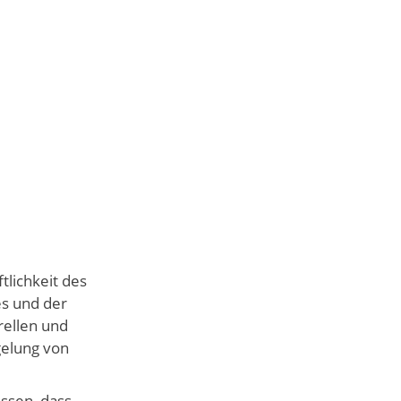
tlichkeit des
es und der
ellen und
gelung von
ssen, dass