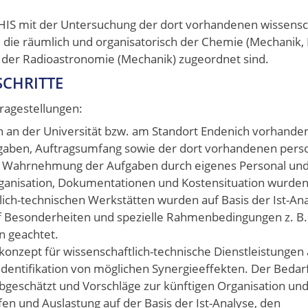
 HIS mit der Untersuchung der dort vorhandenen wissensc
die räumlich und organisatorisch der Chemie (Mechanik, E
d der Radioastronomie (Mechanik) zugeordnet sind.
CHRITTE
ragestellungen:
 an der Universität bzw. am Standort Endenich vorhande
fgaben, Auftragsumfang sowie der dort vorhandenen perso
ie Wahrnehmung der Aufgaben durch eigenes Personal u
anisation, Dokumentationen und Kostensituation wurden 
lich-technischen Werkstätten wurden auf Basis der Ist-An
 Besonderheiten und spezielle Rahmenbedingungen z. B. 
n geachtet.
onzept für wissenschaftlich-technische Dienstleistungen
Identifikation von möglichen Synergieeffekten. Der Bedar
abgeschätzt und Vorschläge zur künftigen Organisation un
en und Auslastung auf der Basis der Ist-Analyse, den