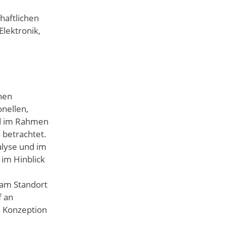
haftlichen
lektronik,
nen
nellen,
nd im Rahmen
betrachtet.
alyse und im
im Hinblick
 am Standort
f an
d Konzeption