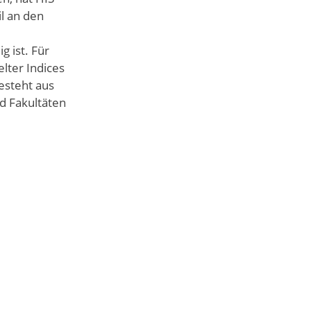
l an den
g ist. Für
elter Indices
esteht aus
d Fakultäten