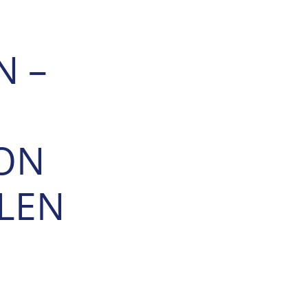
N –
ON
LEN