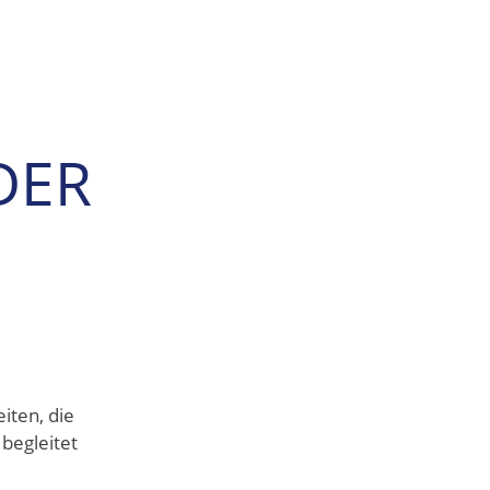
DER
iten, die
 begleitet