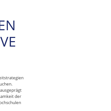
HEN
IVE
itstrategien
suchen.
 ausgeprägt
samkeit der
Hochschulen