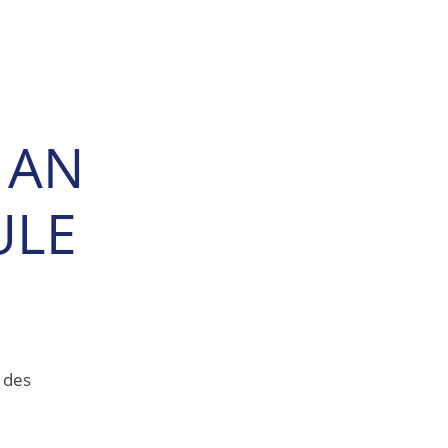
 AN
ULE
 des