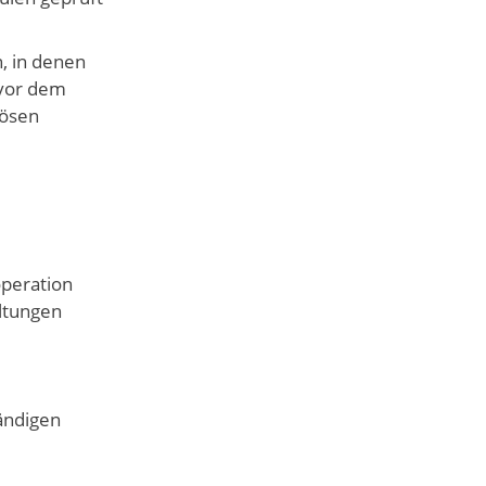
, in denen
 vor dem
lösen
operation
ltungen
tändigen