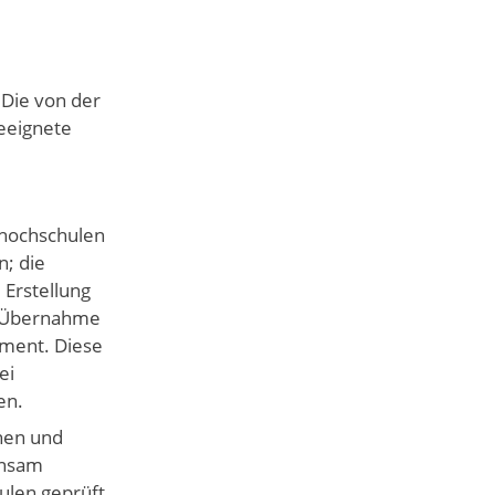
 Die von der
geeignete
ghochschulen
n; die
 Erstellung
s, Übernahme
ement. Diese
ei
en.
hen und
insam
ulen geprüft