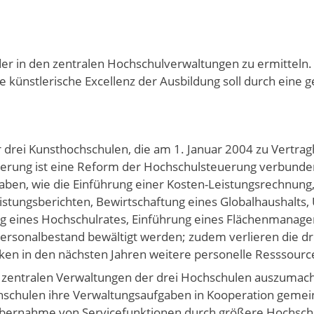
r in den zentralen Hochschulverwaltungen zu ermitteln.
künstlerische Excellenz der Ausbildung soll durch eine 
r drei Kunsthochschulen, die am 1. Januar 2004 zu Vertra
derung ist eine Reform der Hochschulsteuerung verbunde
en, wie die Einführung einer Kosten-Leistungsrechnung,
eistungsberichten, Bewirtschaftung eines Globalhaushalt
ung eines Hochschulrates, Einführung eines Flächenmanag
rsonalbestand bewältigt werden; zudem verlieren die dr
en in den nächsten Jahren weitere personelle Resssourc
en zentralen Verwaltungen der drei Hochschulen auszumac
Hochschulen ihre Verwaltungsaufgaben in Kooperation geme
r Übernahme von Servicefunktionen durch größere Hochsch