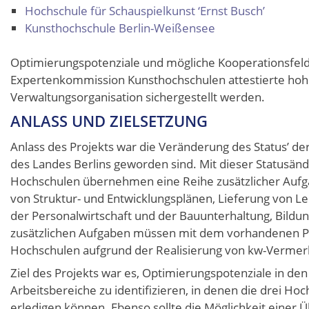
Hochschule für Schauspielkunst ‘Ernst Busch’
Kunsthochschule Berlin-Weißensee
Optimierungspotenziale und mögliche Kooperationsfelde
Expertenkommission Kunsthochschulen attestierte hohe 
Verwaltungsorganisation sichergestellt werden.
ANLASS UND ZIELSETZUNG
Anlass des Projekts war die Veränderung des Status’ de
des Landes Berlins geworden sind. Mit dieser Statusän
Hochschulen übernehmen eine Reihe zusätzlicher Aufgab
von Struktur- und Entwicklungsplänen, Lieferung von L
der Personalwirtschaft und der Bauunterhaltung, Bild
zusätzlichen Aufgaben müssen mit dem vorhandenen Pe
Hochschulen aufgrund der Realisierung von kw-Vermerk
Ziel des Projekts war es, Optimierungspotenziale in d
Arbeitsbereiche zu identifizieren, in denen die drei 
erledigen können. Ebenso sollte die Möglichkeit eine