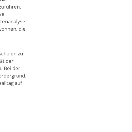
zuführen.
ve
stenanalyse
wonnen, die
schulen zu
ät der
. Bei der
ordergrund.
alltag auf