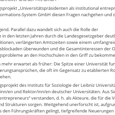
rojekt „Universitätspräsidenten als institutional entrep
Informations-System GmbH diesen Fragen nachgehen und d
d. Parallel dazu wandelt sich auch die Rolle der
e in den letzten Jahren durch die Landesgesetzgeber deutl
tionen, verlängerten Amtszeiten sowie einem umfangrei
sblockaden überwunden und die Gesamtinteressen der O
ungsprobleme an den Hochschulen in den Griff zu bekomme
mehr erwartet als früher: Die Spitze einer Universität fu
nderungsansprüchen, die oft im Gegensatz zu etablierten R
tehen.
projekt des Instituts für Soziologie der Leibniz Universi
inn/en und Rektor/inn/en deutscher Universitäten. Aus Si
 entrepreneurs“ verstanden, d. h. als Akteure, die für die
nd Strukturen sorgen. Weitgehend unerforscht ist, aufgr
 den Führungskräften gelingt, tiefgreifende Neuerungen 