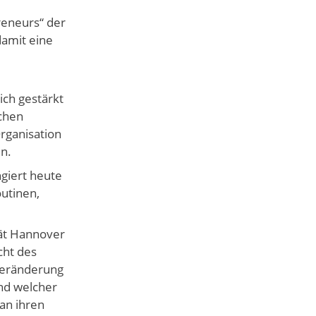
reneurs“ der
amit eine
ich gestärkt
chen
rganisation
n.
ngiert heute
outinen,
tät Hannover
cht des
 Veränderung
und welcher
an ihren