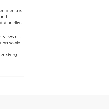
terinnen und
 und
tutionellen
erviews mit
führt sowie
ektleitung