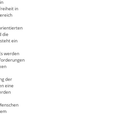
in
eiheit in
Bereich
rientierten
d die
steht ein
 Es werden
nforderungen
exen
ng der
en eine
werden
 Menschen
inem