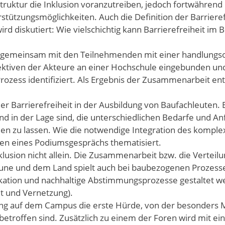
struktur die Inklusion voranzutreiben, jedoch fortwährend 
tützungsmöglichkeiten. Auch die Definition der Barrierefr
d diskutiert: Wie vielschichtig kann Barrierefreiheit im 
 gemeinsam mit den Teilnehmenden mit einer handlungso
ektiven der Akteure an einer Hochschule eingebunden un
rozess identifiziert. Als Ergebnis der Zusammenarbeit ent
er Barrierefreiheit in der Ausbildung von Baufachleuten.
d in der Lage sind, die unterschiedlichen Bedarfe und A
ießen zu lassen. Wie die notwendige Integration des kompl
men eines Podiumsgesprächs thematisiert.
lusion nicht allein. Die Zusammenarbeit bzw. die Verteilu
une und dem Land spielt auch bei baubezogenen Prozess
ikation und nachhaltige Abstimmungsprozesse gestaltet 
t und Vernetzung).
ung auf dem Campus die erste Hürde, von der besonders
etroffen sind. Zusätzlich zu einem der Foren wird mit e