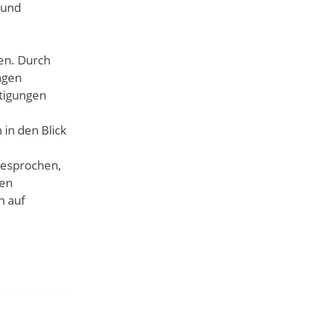
 und
en. Durch
ngen
htigungen
in den Blick
esprochen,
ten
h auf