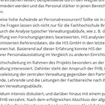
rmieden werden und das Personal stärker in jenen Bereic
en.
weise hohe Aufwände an Personalressourcen? Sollte sie i
che Fragen lassen sich nicht nur für die Fachhochschule 
h die Analyse typischer Verwaltungsabläufe, wie z. B. d
fung von Forschungsgeräten, beantworten. HIS analysier
misierten Referenzdaten, die die HIS GmbH in den letzte
nen hat. Basierend auf dieser Erfahrung konnte HIS der
rer Personalausstattung im Vergleich zu anderen Einricht
chschulleitung im Rahmen des Projekts besonders an der 
tung interessiert. Dahinter steht der Anspruch der FHB, 
iceleistung der zentralen Verwaltung gegenüber den Partn
nde, Lehrende und die Leitungen der Fachbereiche nach i
len Verwaltungsabläufe.
ium intensiv diskutiert, und darüber hinaus mit einem pa
r FHB verzahnt. Nach dem erfolgreichen Abschluss der al