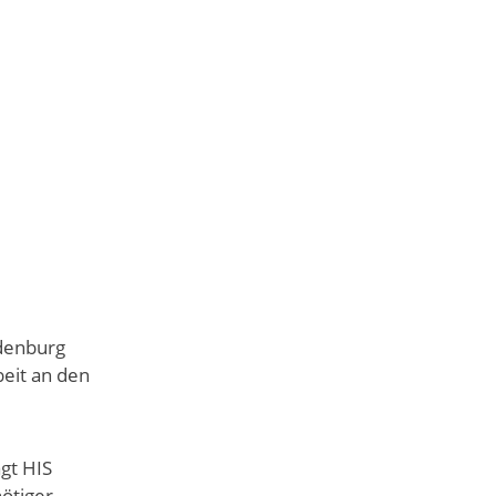
denburg
beit an den
gt HIS
ötiger