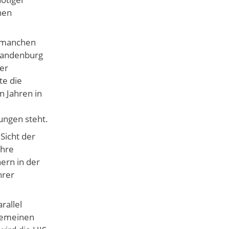
hen
n manchen
Brandenburg
er
te die
n Jahren in
ungen steht.
Sicht der
ihre
ern in der
hrer
rallel
lgemeinen