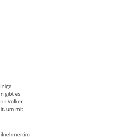
inige
n gibt es
von Volker
it, um mit
ilnehmer(in)