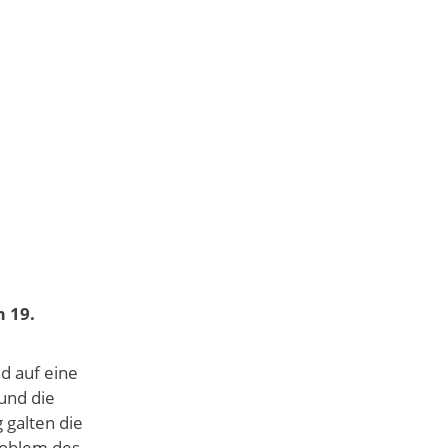
 19.
d auf eine
und die
galten die
roblem des