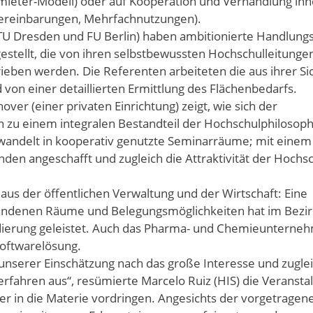
mieter-Modell) oder auf Kooperation und Verhandlung inn
vereinbarungen, Mehrfachnutzungen).
TU Dresden und FU Berlin) haben ambitionierte Handlungs
tellt, die von ihren selbstbewussten Hochschulleitungen
eben werden. Die Referenten arbeiteten die aus ihrer Sic
on einer detaillierten Ermittlung des Flächenbedarfs.
ver (einer privaten Einrichtung) zeigt, wie sich der
n zu einem integralen Bestandteil der Hochschulphilosoph
wandelt in kooperativ genutzte Seminarräume; mit einem 
den angeschafft und zugleich die Attraktivität der Hochs
aus der öffentlichen Verwaltung und der Wirtschaft: Eine
handenen Räume und Belegungsmöglichkeiten hat im Bezi
idierung geleistet. Auch das Pharma- und Chemieuntern
Softwarelösung.
 unserer Einschätzung nach das große Interesse und zuglei
ahren aus“, resümierte Marcelo Ruiz (HIS) die Veranstal
fer in die Materie vordringen. Angesichts der vorgetragen