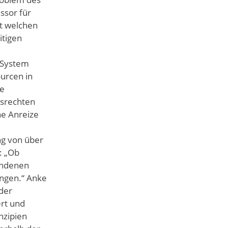
ssor für
it welchen
itigen
-System
urcen in
ie
gsrechten
he Anreize
ng von über
: „Ob
andenen
ngen.“ Anke
der
ert und
nzipien