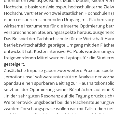
orientieren (wie bspw. Bonus-Malus-Modell, Mieter-Ver
Hochschule basieren (wie bspw. hochschulinterne Ziel
Hochschulvertreter von zwei staatlichen Hochschulen (
einen ressourcenschonenden Umgang mit Flächen vorges
wirksame Instrumente für die interne Optimierung betri
versprechenden Steuerungsaspekte heraus, ausgehend v
Das Beispiel der Fachhochschule für die Wirtschaft Hanno
betriebswirtschaftlich geprägte Umgang mit den Fläche
entwickelt hat: Kostenintensive PC-Pools wurden umge
freigewordenen Mittel wurden Laptops für die Studieren
gesteigert.
Zusätzliche Impulse gaben zwei weitere Praxisbeispiele 
„emotionslose“ softwareunterstützte Analyse der vor
Spandau einen spürbaren Beitrag zur Haushaltskonsol
setzt bei der Optimierung seiner Büroflächen auf eine 
„In der sehr guten Resonanz auf die Tagung drückt sich
Weiterentwicklungsbedarf bei den Flächensteuerungsverf
zweiten Forschungsphase wollen wir mit Fallstudien tie