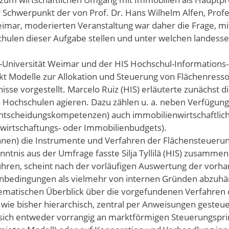
Schwerpunkt der von Prof. Dr. Hans Wilhelm Alfen, Profe
eimar, moderierten Veranstaltung war daher die Frage, m
hulen dieser Aufgabe stellen und unter welchen landesse
-Universität Weimar und der HIS Hochschul-Informations
 Modelle zur Allokation und Steuerung von Flächenresso
se vorgestellt. Marcelo Ruiz (HIS) erläuterte zunächst d
 Hochschulen agieren. Dazu zählen u. a. neben Verfügun
ntscheidungskompetenzen) auch immobilienwirtschaftlic
wirtschaftungs- oder Immobilienbudgets).
innen) die Instrumente und Verfahren der Flächensteueru
tnis aus der Umfrage fasste Silja Tyllilä (HIS) zusammen
ren, scheint nach der vorläufigen Auswertung der vorh
enbedingungen als vielmehr von internen Gründen abzuhä
ematischen Überblick über die vorgefundenen Verfahren 
wie bisher hierarchisch, zentral per Anweisungen gesteu
sich entweder vorrangig an marktförmigen Steuerungspri