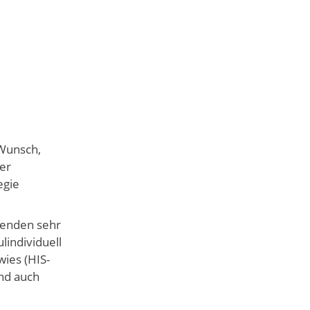
 Wunsch,
der
egie
menden sehr
lindividuell
wies (HIS-
und auch