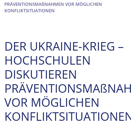
PRÄVENTIONSMA
ß
NAHMEN VOR MÖGLICHEN
KONFLIKTSITUATIONEN
DER UKRAINE-KRIEG –
HOCHSCHULEN
DISKUTIEREN
PRÄVENTIONSMA
ß
NA
VOR MÖGLICHEN
KONFLIKTSITUATIONE