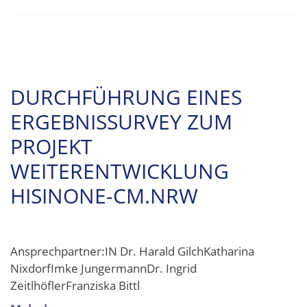
DURCHFÜHRUNG EINES
ERGEBNISSURVEY ZUM
PROJEKT
WEITERENTWICKLUNG
HISINONE-CM.NRW
Ansprechpartner:IN Dr. Harald GilchKatharina
NixdorfImke JungermannDr. Ingrid
ZeitlhöflerFranziska Bittl